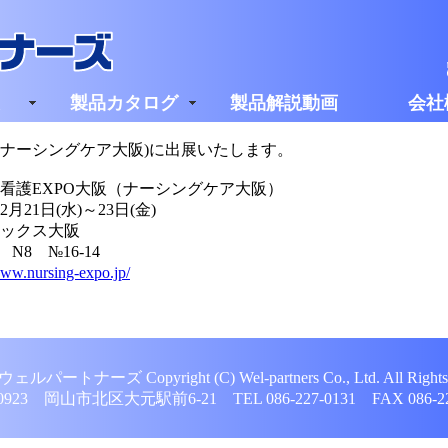
製品カタログ
製品解説動画
会社
(ナーシングケア大阪)に出展いたします。
EXPO大阪（ナーシングケア大阪）
1日(水)～23日(金)
クス大阪
 №16-14
www.nursing-expo.jp/
ートナーズ Copyright (C) Wel-partners Co., Ltd. All Rights 
0923 岡山市北区大元駅前6-21 TEL 086-227-0131 FAX 086-22