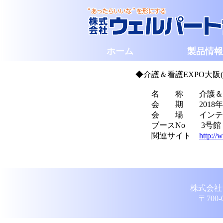
ホーム
製品情報
◆介護＆看護EXPO大阪
名 称 介護＆看護
会 期 2018年2月2
会 場 インテッ
ブースNo 3号館 N8
関連サイト
http://
株式会社ウェルパ
〒700-